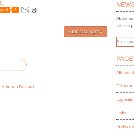
E
NEWS
epost
0
Abonnez-
articles p
Article suivant »
Email
PAGE
Albums d
Clément 
Retour à l'accueil
Expositio
Links
Professi