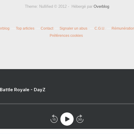
Theme: Nullified © 2012 - Hébergé par
Overblog
erblog
Top articles
Contact
Signaler un abus
C.G.U.
Rémunération 
Préférences cookies
 Battle Royale - DayZ