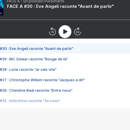
FACE A - un podcast Purecharts
FACE A #30 : Eve Angeli raconte "Avant de partir"
#30 : Eve Angeli raconte "Avant de partir"
#29 : MC Solaar raconte "Bouge de là"
28 : Lorie raconte "Je vais vite"
#27 : Christophe Willem raconte "Jacques a dit"
#26 : Chimène Badi raconte "Entre nous"
#25 : Indochine raconte "3e sexe"
#24 : Zaho raconte "C'est chelou"
#23 : Patrick Bruel raconte "Au café des délices"