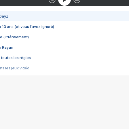
 DayZ
 a 13 ans (et vous l'avez ignoré)
e (littéralement)
im Rayan
 toutes les règles
s les jeux vidéo
us choquant de Rockstar ? - Le scandale BULLY
e plus moche de Steam
du RÊVE tourne au CAUCHEMAR
pendant 8 heures
it… à tort