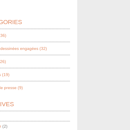
GORIES
(36)
dessinées engagées (32)
(26)
 (19)
e presse (9)
IVES
r
(2)