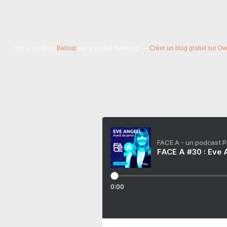
Voir le profil de
Baloup
sur le portail Overblog
Créer un blog gratuit sur Ov
FACE A - un podcast 
FACE A #30 : Eve A
0:00