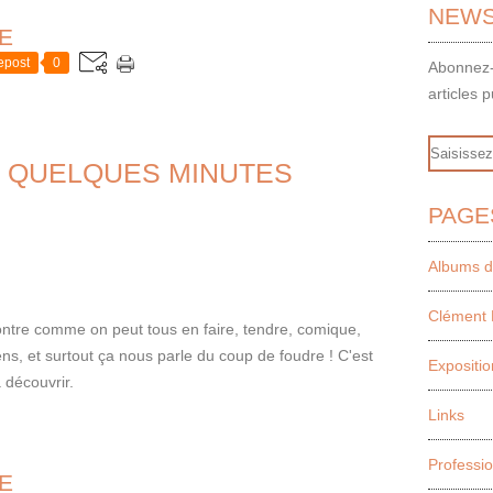
NEWS
E
epost
0
Abonnez-
articles p
Email
 QUELQUES MINUTES
PAGE
Albums d
Clément 
ontre comme on peut tous en faire, tendre, comique,
 gens, et surtout ça nous parle du coup de foudre ! C'est
Expositio
 découvrir.
Links
Professi
E