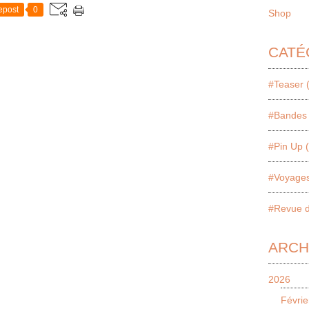
epost
0
Shop
CATÉ
#Teaser 
#Bandes 
#Pin Up 
#Voyages
#Revue d
ARCH
2026
Févrie