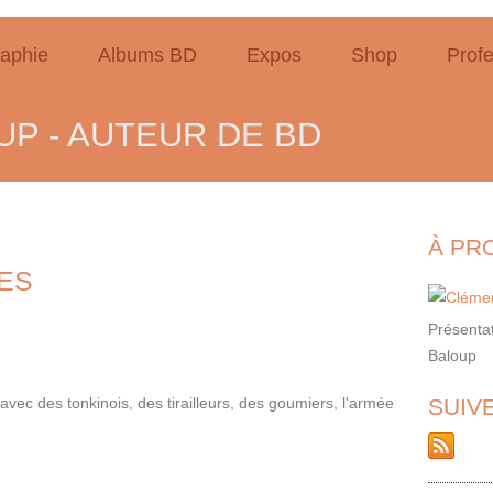
raphie
Albums BD
Expos
Shop
Profe
P - AUTEUR DE BD
À PR
ES
Présentat
Baloup
, avec des tonkinois, des tirailleurs, des goumiers, l'armée
SUIV