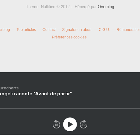
Theme: Nullified © 2012 - Hébergé par
Overblog
erblog
Top articles
Contact
Signaler un abus
C.G.U.
Rémunération 
Préférences cookies
Purecharts
ngeli raconte "Avant de partir"