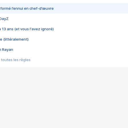
nsformé l’ennui en chef-d’œuvre
 DayZ
 a 13 ans (et vous l'avez ignoré)
e (littéralement)
im Rayan
 toutes les règles
s les jeux vidéo
us choquant de Rockstar ? - Le scandale BULLY
e plus moche de Steam
du RÊVE tourne au CAUCHEMAR
pendant 8 heures
it… à tort