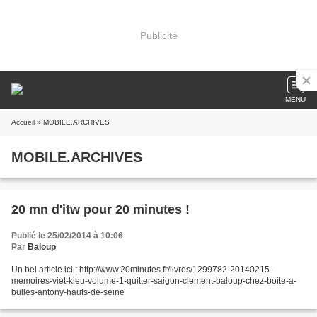
Publicité
MENU
Accueil
» MOBILE.ARCHIVES
MOBILE.ARCHIVES
20 mn d'itw pour 20 minutes !
Publié le 25/02/2014 à 10:06
Par
Baloup
Un bel article ici : http://www.20minutes.fr/livres/1299782-20140215-
memoires-viet-kieu-volume-1-quitter-saigon-clement-baloup-chez-boite-a-
bulles-antony-hauts-de-seine