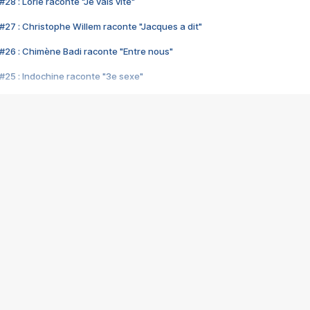
28 : Lorie raconte "Je vais vite"
#27 : Christophe Willem raconte "Jacques a dit"
#26 : Chimène Badi raconte "Entre nous"
#25 : Indochine raconte "3e sexe"
#24 : Zaho raconte "C'est chelou"
#23 : Patrick Bruel raconte "Au café des délices"
#22 : Kyo raconte "Le chemin"
#21 : Nolwenn Leroy raconte "Cassé"
#20 : Patrick Hernandez raconte "Born to be alive"
#19 : Lorie raconte "Près de moi"
#18 : Michael Jones raconte "A nos actes manqués" (avec Jean-Jacque
#17 : Khaled raconte "Aïcha"
#16 : Corneille raconte "Parce qu'on vient de loin"