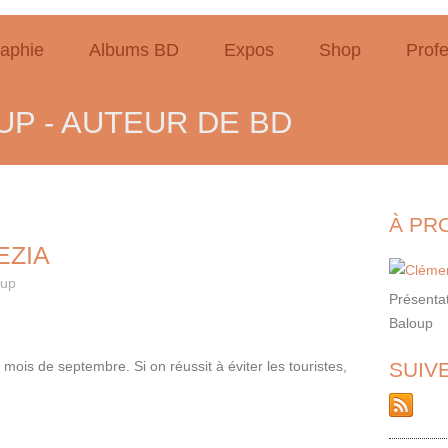
raphie
Albums BD
Expos
Shop
Profe
P - AUTEUR DE BD
À PR
EZIA
oup
Présentat
Baloup
mois de septembre. Si on réussit à éviter les touristes,
SUIV