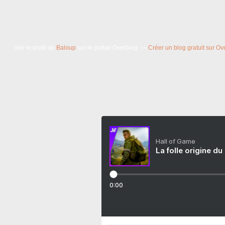
Voir le profil de
Baloup
sur le portail Overblog
Créer un blog gratuit sur Ov
Hall of Game
La folle origine du
0:00