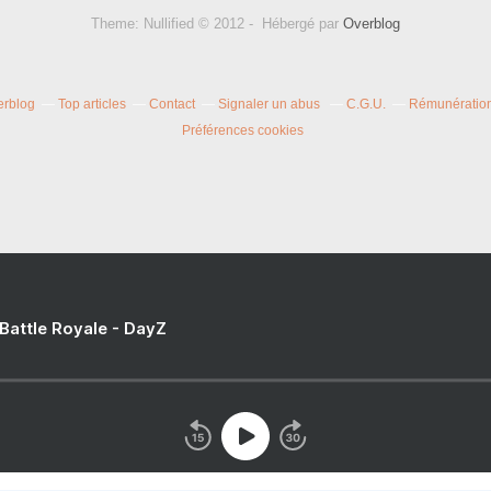
Theme: Nullified © 2012 - Hébergé par
Overblog
erblog
Top articles
Contact
Signaler un abus
C.G.U.
Rémunération 
Préférences cookies
 Battle Royale - DayZ