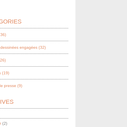
GORIES
(36)
dessinées engagées (32)
(26)
 (19)
e presse (9)
IVES
r
(2)