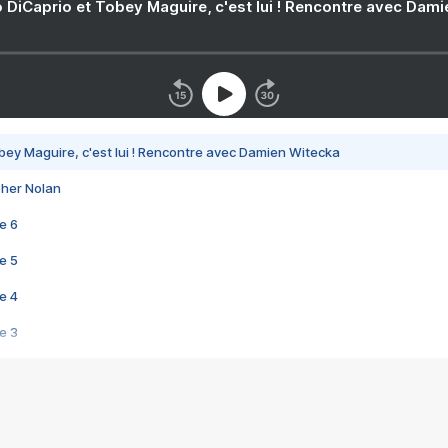
 DiCaprio et Tobey Maguire, c'est lui ! Rencontre avec Dam
bey Maguire, c'est lui ! Rencontre avec Damien Witecka
pher Nolan
e 6
e 5
e 4
e 3
s créatrices de la VF !
e 2
e 1