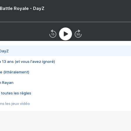
 Battle Royale - DayZ
 DayZ
 a 13 ans (et vous l'avez ignoré)
e (littéralement)
im Rayan
 toutes les règles
s les jeux vidéo
us choquant de Rockstar ? - Le scandale BULLY
e plus moche de Steam