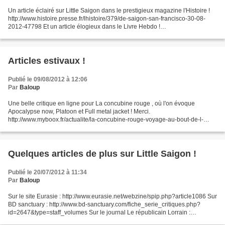
Un article éclairé sur Little Saigon dans le prestigieux magazine l'Histoire !
http://www.histoire.presse.fr/lhistoire/379/de-saigon-san-francisco-30-08-
2012-47798 Et un article élogieux dans le Livre Hebdo !
http://www.livreshebdo.fr/ (il faut être abonné...
Articles estivaux !
Publié le 09/08/2012 à 12:06
Par
Baloup
Une belle critique en ligne pour La concubine rouge , où l'on évoque
Apocalypse now, Platoon et Full metal jacket ! Merci.
http://www.myboox.fr/actualite/la-concubine-rouge-voyage-au-bout-de-l-
enfer-c-16783.html Une interview sur 3 pages de votre serviteur...
Quelques articles de plus sur Little Saigon !
Publié le 20/07/2012 à 11:34
Par
Baloup
Sur le site Eurasie : http://www.eurasie.net/webzine/spip.php?article1086 Sur
BD sanctuary : http://www.bd-sanctuary.com/fiche_serie_critiques.php?
id=2647&type=staff_volumes Sur le journal Le républicain Lorrain :
http://www.republicain-lorrain.fr/actualite/2012/06/24/viet-stories...