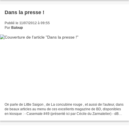
Dans la presse !
Publié le 11/07/2012 à 09:55
Par
Baloup
On parle de Little Saigon , de La concubine rouge , et aussi de l'auteur, dans
de beaux articles au menu de ces excellents magazine de BD, disponibles
en kiosque : - Casemate #49 (présenté ici par Cécile du Zarmatelier) - dBD
#65 (présenté ici par Eddy...