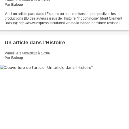
Publié le 09/04/2013 à 13:55
Par
Baloup
Voici un article paru dans l'Express où sont remises en perspectives les
productions BD des auteurs issus de l'histoire "Indochinoise" (dont Clément
Baloup): http://www.lexpress.fr/culture/livre/bd/la-bande-dessinee-revisite-l-
indochine_1215119.html L'émission...
Un article dans l'Histoire
Publié le 17/09/2012 à 17:06
Par
Baloup