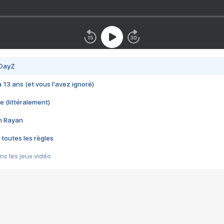
 DayZ
 a 13 ans (et vous l'avez ignoré)
e (littéralement)
im Rayan
 toutes les règles
s les jeux vidéo
us choquant de Rockstar ? - Le scandale BULLY
e plus moche de Steam
du RÊVE tourne au CAUCHEMAR