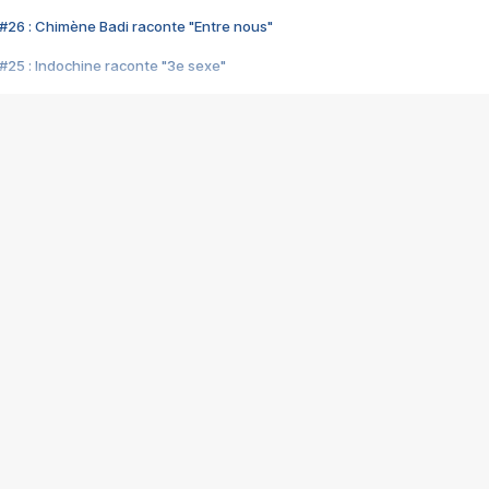
#26 : Chimène Badi raconte "Entre nous"
#25 : Indochine raconte "3e sexe"
#24 : Zaho raconte "C'est chelou"
#23 : Patrick Bruel raconte "Au café des délices"
#22 : Kyo raconte "Le chemin"
#21 : Nolwenn Leroy raconte "Cassé"
#20 : Patrick Hernandez raconte "Born to be alive"
#19 : Lorie raconte "Près de moi"
#18 : Michael Jones raconte "A nos actes manqués" (avec Jean-Jacque
#17 : Khaled raconte "Aïcha"
#16 : Corneille raconte "Parce qu'on vient de loin"
#15 : Indochine raconte "L'aventurier"