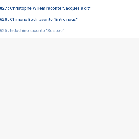
#27 : Christophe Willem raconte "Jacques a dit"
#26 : Chimène Badi raconte "Entre nous"
#25 : Indochine raconte "3e sexe"
#24 : Zaho raconte "C'est chelou"
#23 : Patrick Bruel raconte "Au café des délices"
#22 : Kyo raconte "Le chemin"
#21 : Nolwenn Leroy raconte "Cassé"
#20 : Patrick Hernandez raconte "Born to be alive"
#19 : Lorie raconte "Près de moi"
#18 : Michael Jones raconte "A nos actes manqués" (avec Jean-Jacque
#17 : Khaled raconte "Aïcha"
#16 : Corneille raconte "Parce qu'on vient de loin"