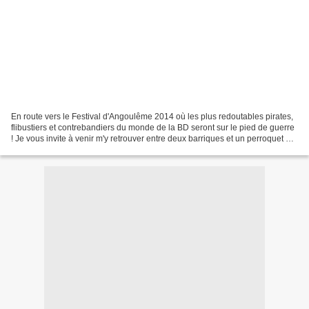
En route vers le Festival d'Angoulême 2014 où les plus redoutables pirates,
flibustiers et contrebandiers du monde de la BD seront sur le pied de guerre
! Je vous invite à venir m'y retrouver entre deux barriques et un perroquet du
vendredi 31 janvier...