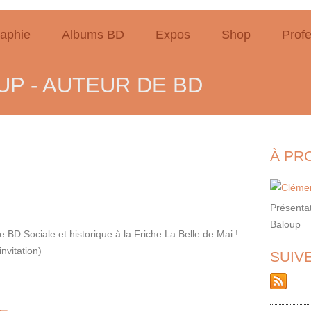
raphie
Albums BD
Expos
Shop
Profe
P - AUTEUR DE BD
À PR
Présentat
Baloup
ée BD Sociale et historique à la Friche La Belle de Mai !
nvitation)
SUIV