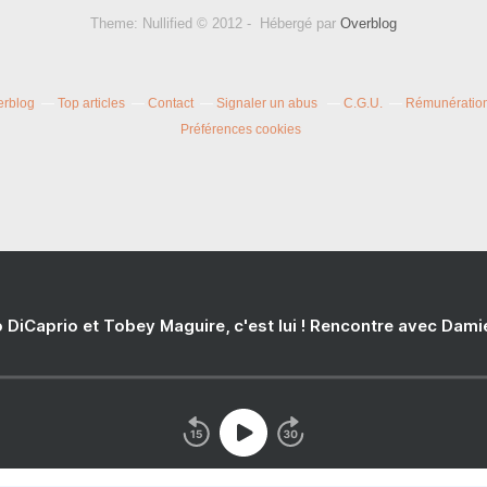
Theme: Nullified © 2012 - Hébergé par
Overblog
erblog
Top articles
Contact
Signaler un abus
C.G.U.
Rémunération 
Préférences cookies
 DiCaprio et Tobey Maguire, c'est lui ! Rencontre avec Dam