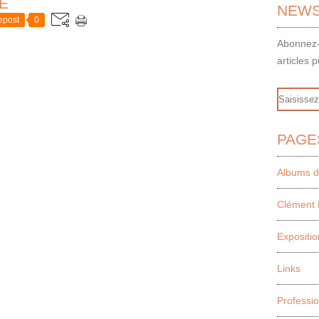
E
NEWS
epost
0
Abonnez-
articles p
Email
PAGE
Albums d
Clément 
Expositio
Links
Professi