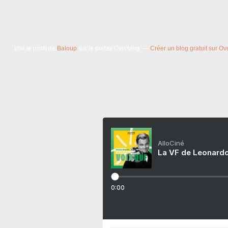
Voir le profil de
Baloup
sur le portail Overblog
Créer un blog gratuit sur Ov
AlloCiné
La VF de Leonardo
0:00