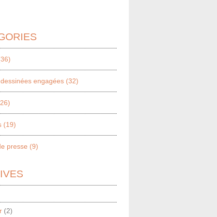
GORIES
(36)
dessinées engagées (32)
(26)
 (19)
e presse (9)
IVES
r
(2)