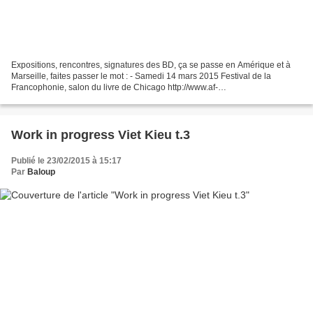
Expositions, rencontres, signatures des BD, ça se passe en Amérique et à
Marseille, faites passer le mot : - Samedi 14 mars 2015 Festival de la
Francophonie, salon du livre de Chicago http://www.af-
chicago.org/app/Calendar.php?event=1270&type= - Du 16...
Work in progress Viet Kieu t.3
Publié le 23/02/2015 à 15:17
Par
Baloup