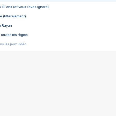
 a 13 ans (et vous l'avez ignoré)
e (littéralement)
im Rayan
 toutes les règles
s les jeux vidéo
us choquant de Rockstar ? - Le scandale BULLY
e plus moche de Steam
du RÊVE tourne au CAUCHEMAR
pendant 8 heures
it… à tort
umiliés par un jeu vidéo
ire - Final Fantasy 8